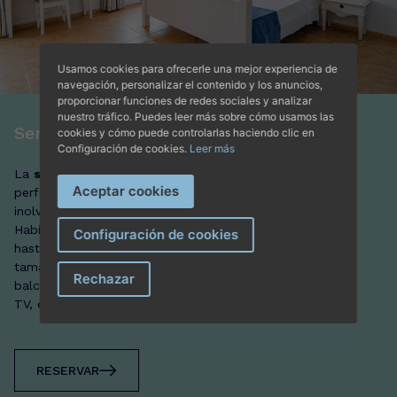
Usamos cookies para ofrecerle una mejor experiencia de
navegación, personalizar el contenido y los anuncios,
proporcionar funciones de redes sociales y analizar
nuestro tráfico. Puedes leer más sobre cómo usamos las
Semi Suite
cookies y cómo puede controlarlas haciendo clic en
Configuración de cookies.
Leer más
La
semi suite del Hostal HPC Portocolom
es
Aceptar cookies
perfecta para disfrutar de unas vacaciones
inolvidables en la zona Este de Mallorca.
Habitación de 35 m² con capacidad máxima de
Configuración de cookies
hasta 5 personas, un gran dormitorio con 2 camas,
tamaño Queen size, baño completo en suite,
Rechazar
balcón privado, sofá cama doble, climatización,
TV, escritorio, armario empotrado.
RESERVAR